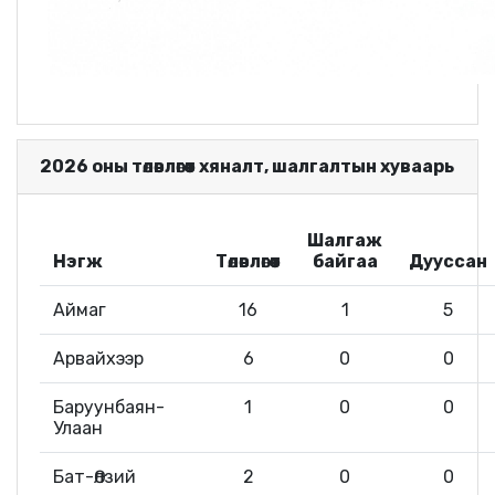
2026 оны төлөвлөгөөт хяналт, шалгалтын хуваарь
Шалгаж
Нэгж
Төлөвлөгөөт
байгаа
Дууссан
Аймаг
16
1
5
Арвайхээр
6
0
0
Баруунбаян-
1
0
0
Улаан
Бат-Өлзий
2
0
0