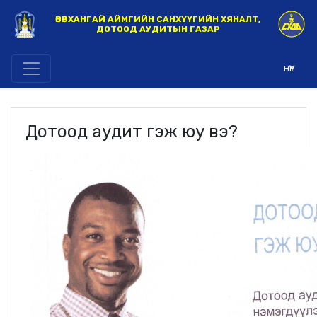
ӨВӨРХАНГАЙ АЙМГИЙН САНХҮҮГИЙН ХЯНАЛТ,
ДОТООД АУДИТЫН ГАЗАР
НҮҮР
Дотоод аудит гэж юу вэ?