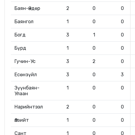
Баян-Өндөр
2
0
0
Баянгол
1
0
0
Богд
3
1
0
Бүрд
1
0
0
Гучин-Ус
3
2
0
Есөнзүйл
3
0
3
Зүүнбаян-
1
0
0
Улаан
Нарийнтээл
2
0
0
Өлзийт
1
0
0
Сант
1
0
0