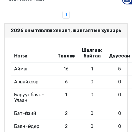
MAIL
1
2026 оны төлөвлөгөөт хяналт, шалгалтын хуваарь
Шалгаж
Нэгж
Төлөвлөгөөт
байгаа
Дууссан
Аймаг
16
1
5
Арвайхээр
6
0
0
Баруунбаян-
1
0
0
Улаан
Бат-Өлзий
2
0
0
Баян-Өндөр
2
0
0