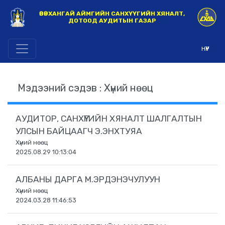
ӨВӨРХАНГАЙ АЙМГИЙН САНХҮҮГИЙН ХЯНАЛТ,
ДОТООД АУДИТЫН ГАЗАР
НҮҮР
Мэдээний сэдэв : Хүний нөөц
АУДИТОР, САНХҮҮГИЙН ХЯНАЛТ ШАЛГАЛТЫН
УЛСЫН БАЙЦААГЧ Э.ЭНХТУЯА
Хүний нөөц
2025.08.29 10:13:04
АЛБАНЫ ДАРГА М.ЭРДЭНЭЧУЛУУН
Хүний нөөц
2024.03.28 11:46:53