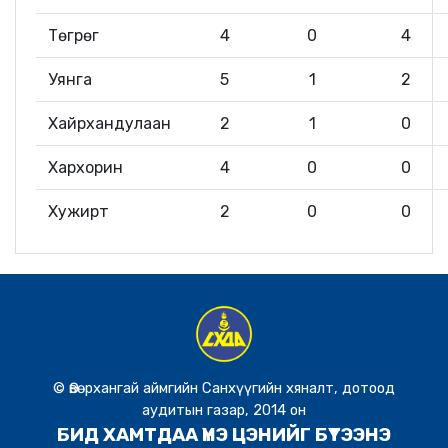
Төгрөг
4
0
4
Уянга
5
1
2
Хайрхандулаан
2
1
0
Хархорин
4
0
0
Хужирт
2
0
0
© Өвөрхангай аймгийн Санхүүгийн хяналт, дотоод
аудитын газар, 2014 он
БИД ХАМТДАА ҮНЭ ЦЭНИЙГ БҮТЭЭНЭ