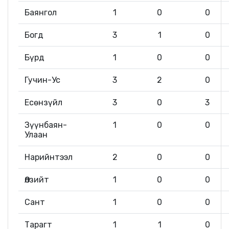
Баянгол
1
0
0
Богд
3
1
0
Бүрд
1
0
0
Гучин-Ус
3
2
0
Есөнзүйл
3
0
3
Зүүнбаян-
1
0
0
Улаан
Нарийнтээл
2
0
0
Өлзийт
1
0
0
Сант
1
0
0
Тарагт
1
1
0