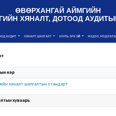
ӨВӨРХАНГАЙ АЙМГИЙН
ГИЙН ХЯНАЛТ, ДОТООД АУДИТЫ
ООД АУДИТ
ХЯНАЛТ ШАЛГАЛТ
ХУУЛЬ ЭРХ ЗҮЙ
МЭДЭЭ, МЭДЭЭЛ
рт
ын нэр
үгийн хяналт шалгалтын стандарт
алтын хуваарь