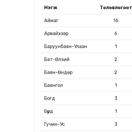
Нэгж
Төлөвлөгөөт
Аймаг
16
Арвайхээр
6
Баруунбаян-Улаан
1
Бат-Өлзий
2
Баян-Өндөр
2
Баянгол
1
Богд
3
Бүрд
1
Гучин-Ус
3