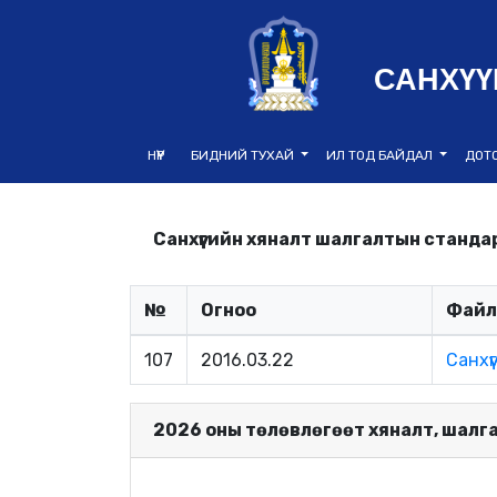
САНХҮҮ
НҮҮР
БИДНИЙ ТУХАЙ
ИЛ ТОД БАЙДАЛ
ДОТ
Санхүүгийн хяналт шалгалтын станда
№
Огноо
Файл
107
2016.03.22
Санхү
2026 оны төлөвлөгөөт хяналт, шалг