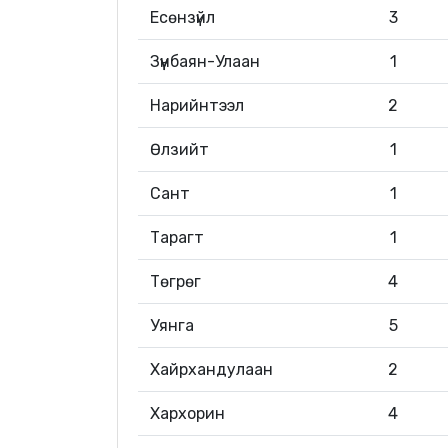
Есөнзүйл
3
Зүүнбаян-Улаан
1
Нарийнтээл
2
Өлзийт
1
Сант
1
Тарагт
1
Төгрөг
4
Уянга
5
Хайрхандулаан
2
Хархорин
4